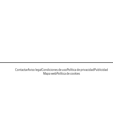
Contactar
Aviso legal
Condiciones de uso
Política de privacidad
Publicidad
Mapa web
Política de cookies